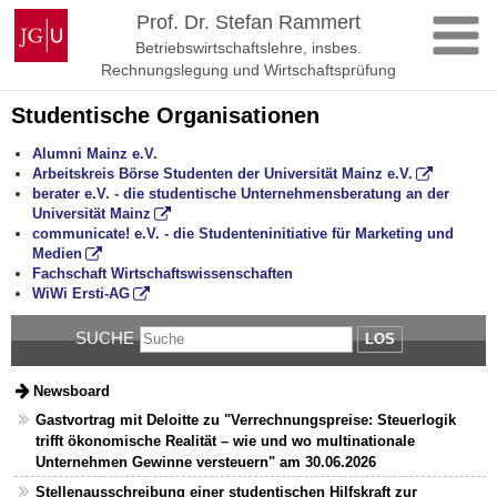
Zum
Johannes
Prof. Dr. Stefan Rammert
Inhalt
Gutenberg-
Betriebswirtschaftslehre, insbes.
springen
Universität
Rechnungslegung und Wirtschaftsprüfung
Mainz
Studentische Organisationen
Alumni Mainz e.V.
Arbeitskreis Börse Studenten der Universität Mainz e.V.
berater e.V. - die studentische Unternehmensberatung an der
Universität Mainz
communicate! e.V. - die Studenteninitiative für Marketing und
Medien
Fachschaft Wirtschaftswissenschaften
WiWi Ersti-AG
SUCHE
LOS
Newsboard
Gastvortrag mit Deloitte zu "Verrechnungspreise: Steuerlogik
trifft ökonomische Realität – wie und wo multinationale
Unternehmen Gewinne versteuern" am 30.06.2026
Stellenausschreibung einer studentischen Hilfskraft zur