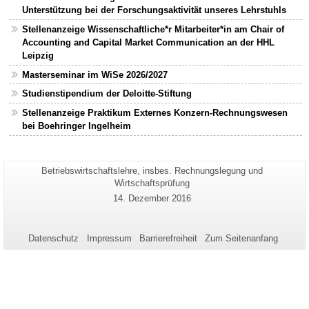
Unterstützung bei der Forschungsaktivität unseres Lehrstuhls
Stellenanzeige Wissenschaftliche*r Mitarbeiter*in am Chair of
Accounting and Capital Market Communication an der HHL
Leipzig
Masterseminar im WiSe 2026/2027
Studienstipendium der Deloitte-Stiftung
Stellenanzeige Praktikum Externes Konzern-Rechnungswesen
bei Boehringer Ingelheim
Seiten-
Betriebswirtschaftslehre, insbes. Rechnungslegung und
Zusätzliche
Name:
Wirtschaftsprüfung
Informationen
Letzte
14. Dezember 2016
zu
Aktualisierung:
dieser
Seite
Datenschutz
Impressum
Barrierefreiheit
Zum Seitenanfang