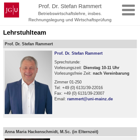
Zum
Johannes
Prof. Dr. Stefan Rammert
Inhalt
Gutenberg-
Betriebswirtschaftslehre, insbes.
springen
Universität
Rechnungslegung und Wirtschaftsprüfung
Mainz
Lehrstuhlteam
Prof. Dr. Stefan Rammert
Prof. Dr. Stefan Rammert
Sprechstunde:
Vorlesungszeit:
Dienstag 10-11 Uhr
Vorlesungsfreie Zeit:
nach Vereinbarung
Zimmer 01-250
Tel: +49 (0) 6131/39-22016
Fax: +49 (0) 6131/39-23007
Email:
rammert@uni-mainz.de
Anna Maria Hackenschmidt, M.Sc. (in Elternzeit)