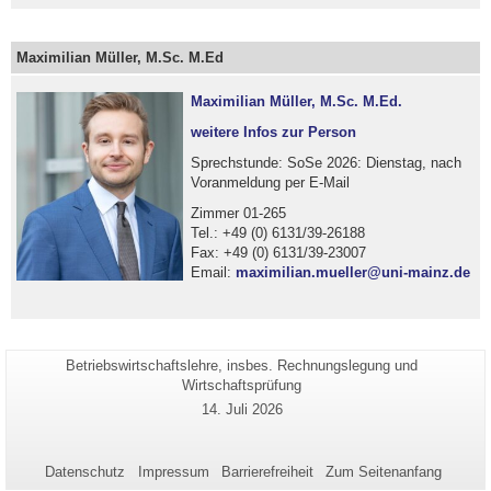
Maximilian Müller, M.Sc. M.Ed
Maximilian Müller, M.Sc. M.Ed.
weitere Infos zur Person
Sprechstunde: SoSe 2026: Dienstag, nach
Voranmeldung per E-Mail
Zimmer 01-265
Tel.: +49 (0) 6131/39-26188
Fax: +49 (0) 6131/39-23007
Email:
maximilian.mueller@uni-mainz.de
Seiten-
Betriebswirtschaftslehre, insbes. Rechnungslegung und
Zusätzliche
Name:
Wirtschaftsprüfung
Informationen
Letzte
14. Juli 2026
zu
Aktualisierung:
dieser
Seite
Datenschutz
Impressum
Barrierefreiheit
Zum Seitenanfang